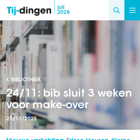
Overslaan
juli
2026
en
naar
de
inhoud
gaan
BIBLIOTHEEK
24/11: bib sluit 3 weken
voor make-over
27/10/2025