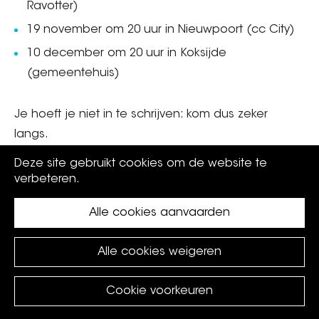
Ravotter)
19 november om 20 uur in Nieuwpoort (cc City)
10 december om 20 uur in Koksijde
(gemeentehuis)
Je hoeft je niet in te schrijven: kom dus zeker
langs.
Deze site gebruikt cookies om de website te
Meer info
verbeteren.
Alle cookies aanvaarden
Alle cookies weigeren
Cookie voorkeuren
©
Koksijde
2026.
privacy policy