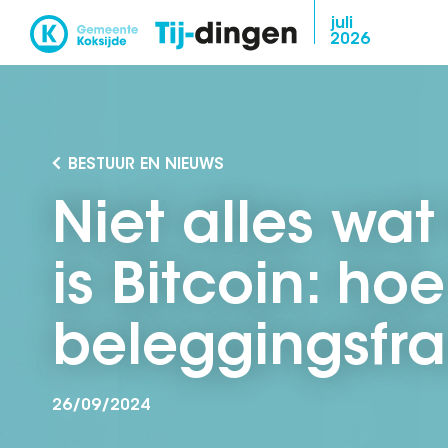
Overslaan
juli
2026
en
naar
de
inhoud
gaan
BESTUUR EN NIEUWS
Niet alles wat 
is Bitcoin: hoe
beleggingsfr
26/09/2024