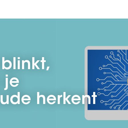
blinkt,
 je
aude herkent