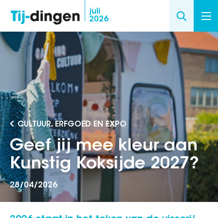
Overslaan
juli
2026
en
naar
de
inhoud
gaan
CULTUUR, ERFGOED EN EXPO
Geef jij mee kleur aan
Kunstig Koksijde 2027?
28/04/2026