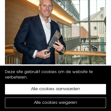
Ereburgers winnen samen 3 Kastaars
Deze site gebruikt cookies om de website te
verbeteren.
Alle cookies aanvaarden
Alle cookies weigeren