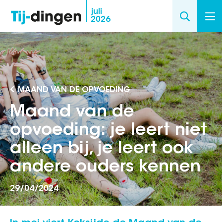
Overslaan
juli
2026
en
naar
de
inhoud
gaan
MAAND VAN DE OPVOEDING
Maand van de
opvoeding: je leert niet
alleen bij, je leert ook
andere ouders kennen
29/04/2024