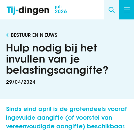
Overslaan
juli
2026
en
naar
de
BESTUUR EN NIEUWS
inhoud
gaan
Hulp nodig bij het
invullen van je
belastingsaangifte?
29/04/2024
Sinds eind april is de grotendeels vooraf
ingevulde aangifte (of voorstel van
vereenvoudigde aangifte) beschikbaar.