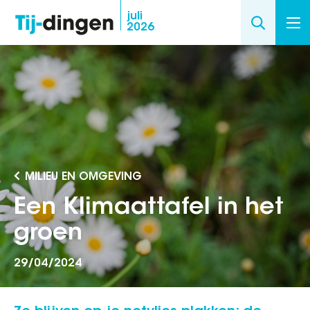
Overslaan
juli
2026
en
naar
de
inhoud
gaan
MILIEU EN OMGEVING
Een Klimaattafel in het
groen
29/04/2024