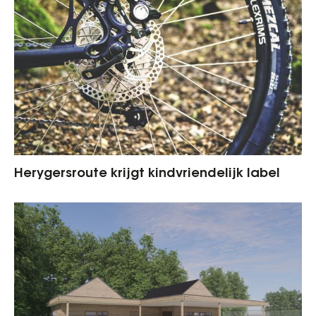
Herygersroute krijgt kindvriendelijk label