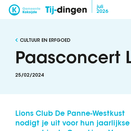
Overslaan
juli
2026
en
naar
de
inhoud
CULTUUR EN ERFGOED
gaan
Paasconcert 
25/02/2024
Lions Club De Panne-Westkust
nodigt je uit voor hun jaarlijkse