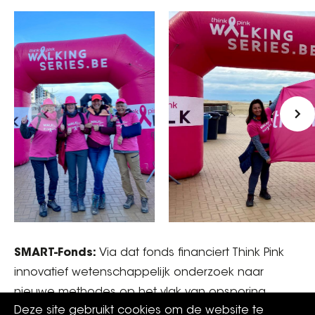
SMART-Fonds:
Via dat fonds financiert Think Pink
innovatief wetenschappelijk onderzoek naar
nieuwe methodes op het vlak van opsporing,
Deze site gebruikt cookies om de website te
behandeling en nazorg van borstkanker