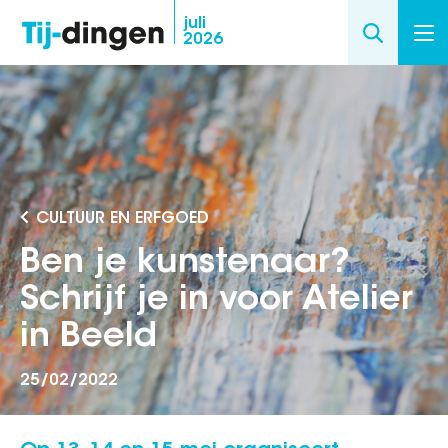
Overslaan
juli
2026
en
naar
de
inhoud
gaan
CULTUUR EN ERFGOED
Ben je kunstenaar?
Schrijf je in voor Atelier
in Beeld
25/02/2022