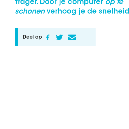
trager. Door je computer
op te
schonen
verhoog je de snelhei
Deel op