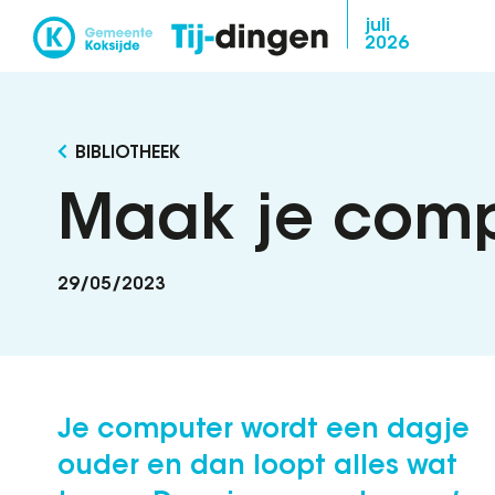
Overslaan
juli
2026
en
naar
de
inhoud
BIBLIOTHEEK
gaan
Maak je compu
29/05/2023
Je computer wordt een dagje
ouder en dan loopt alles wat