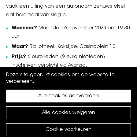
vaak een uiting van een autonoom zenuwstelsel
dat helemaal van slag is.
Wanneer?
Maandag 6 november 2023 om 19.30
uur
Waar?
Bibliotheek Koksijde, Casinoplein 10
Prijs?
6 euro leden (9 euro niet-leden)
Inschrijven verplicht via Avansa.
Deze site gebruikt cookies om de website te
Info:
058 50 39 52 |
www.avansa-ow.be
verbeteren.
Alle cookies aanvaarden
Alle cookies weigeren
Cookie voorkeuren
©
Koksijde
2026.
privacy policy