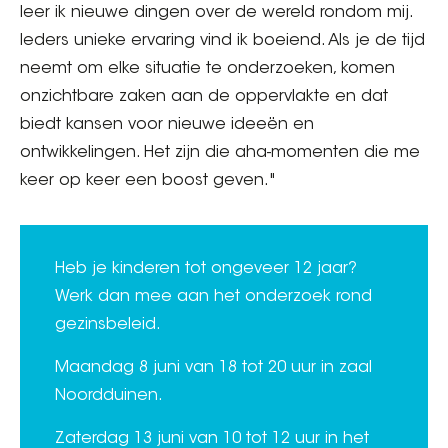
leer ik nieuwe dingen over de wereld rondom mij.
Ieders unieke ervaring vind ik boeiend. Als je de tijd
neemt om elke situatie te onderzoeken, komen
onzichtbare zaken aan de oppervlakte en dat
biedt kansen voor nieuwe ideeën en
ontwikkelingen. Het zijn die aha-momenten die me
keer op keer een boost geven."
Heb je kinderen tot ongeveer 12 jaar?
Werk dan mee aan het onderzoek rond
gezinsbeleid.
Maandag 8 juni van 18 tot 20 uur in zaal
Noordduinen.
Zaterdag 13 juni van 10 tot 12 uur in het