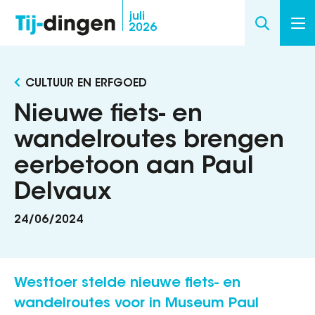
Overslaan
juli
2026
en
naar
de
CULTUUR EN ERFGOED
inhoud
gaan
Nieuwe fiets- en
wandelroutes brengen
eerbetoon aan Paul
Delvaux
24/06/2024
Westtoer stelde nieuwe fiets- en
wandelroutes voor in Museum Paul