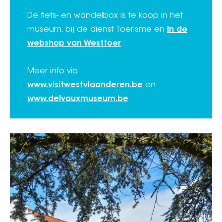
De fiets- en wandelbox is te koop in het
museum, bij de dienst Toerisme en
in de
webshop van Westtoer
.
Meer info via
www.visitwestvlaanderen.be
en
www.delvauxmuseum.be