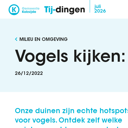
Overslaan
juli
2026
en
naar
de
inhoud
MILIEU EN OMGEVING
gaan
Vogels kijken:
26/12/2022
Onze duinen zijn echte hotspot
voor vogels. Ontdek zelf welke