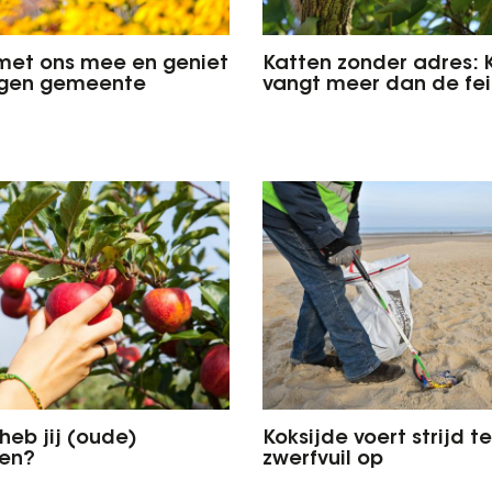
met ons mee en geniet
Katten zonder adres: 
igen gemeente
vangt meer dan de fe
heb jij (oude)
Koksijde voert strijd t
men?
zwerfvuil op