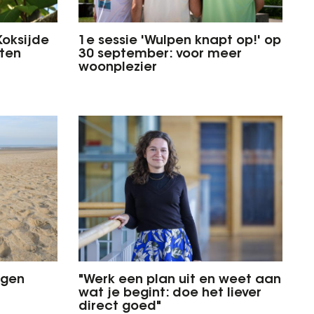
Koksijde
1e sessie 'Wulpen knapt op!' op
iten
30 september: voor meer
woonplezier
egen
"Werk een plan uit en weet aan
wat je begint: doe het liever
direct goed"