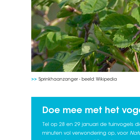
Sprinkhaanzanger - beeld: Wikipedia
Doe mee met het vog
Tel op 28 en 29 januari de tuinvogels di
minuten vol verwondering op, voor
Nat