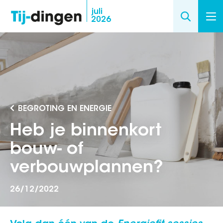
Overslaan
juli
2026
en
naar
de
inhoud
gaan
BEGROTING EN ENERGIE
Heb je binnenkort
bouw- of
verbouwplannen?
26/12/2022