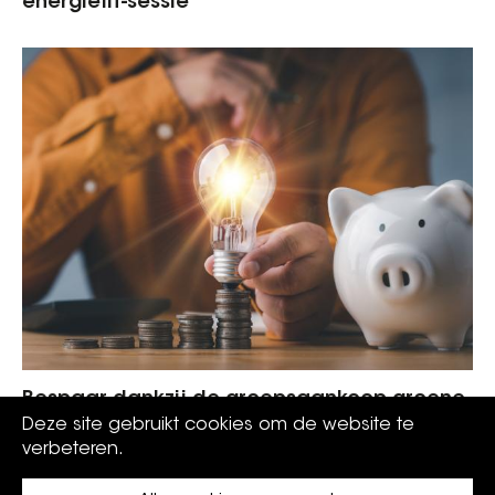
energiefit-sessie
Bespaar dankzij de groepsaankoop groene
stroom en gas
Deze site gebruikt cookies om de website te
verbeteren.