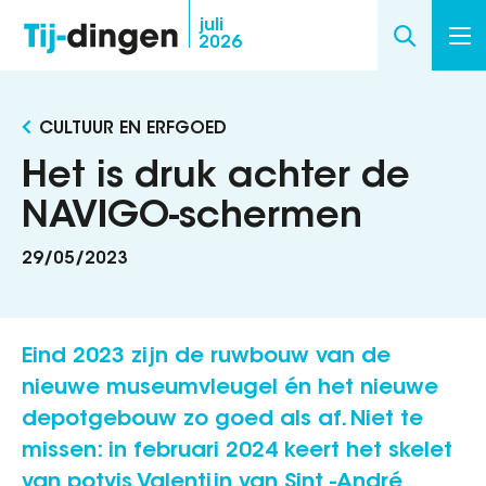
Overslaan
juli
2026
en
naar
de
CULTUUR EN ERFGOED
inhoud
gaan
Het is druk achter de
NAVIGO-schermen
29/05/2023
Eind 2023 zijn de ruwbouw van de
nieuwe museumvleugel én het nieuwe
depotgebouw zo goed als af. Niet te
missen: in februari 2024 keert het skelet
van potvis Valentijn van Sint -André