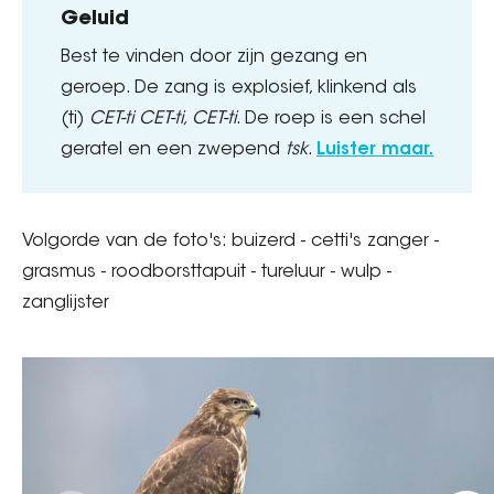
Geluid
Best te vinden door zijn gezang en
geroep. De zang is explosief, klinkend als
(ti)
CET-ti CET-ti, CET-ti
. De roep is een schel
geratel en een zwepend
tsk
.
Luister maar.
Volgorde van de foto's: buizerd - cetti's zanger -
grasmus - roodborsttapuit - tureluur - wulp -
zanglijster