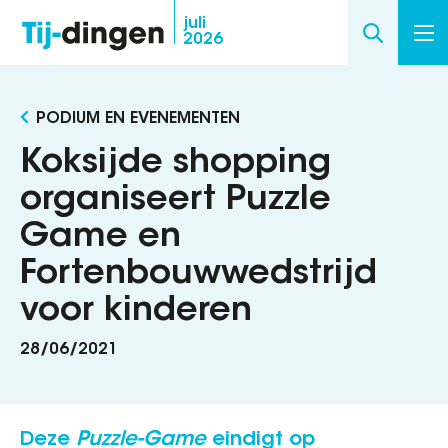
Overslaan
juli
2026
en
naar
de
PODIUM EN EVENEMENTEN
inhoud
gaan
Koksijde shopping
organiseert Puzzle
Game en
Fortenbouwwedstrijd
voor kinderen
28/06/2021
Deze
Puzzle-Game
eindigt op