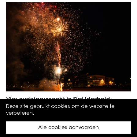
Vier oudejaarsnacht in Sint-Idesbald:
muziek, een drankje en...
Deze site gebruikt cookies om de website te
verbeteren.
Alle cookies aanvaarden