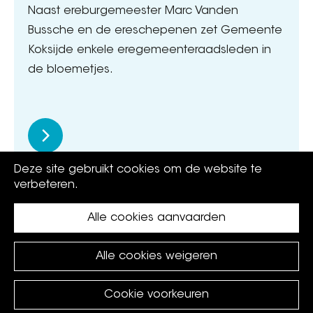
Naast ereburgemeester Marc Vanden
Bussche en de ereschepenen zet Gemeente
Koksijde enkele eregemeenteraadsleden in
de bloemetjes.
Deze site gebruikt cookies om de website te
verbeteren.
Alle cookies aanvaarden
Alle cookies weigeren
Cookie voorkeuren
©
Koksijde
2026.
privacy policy