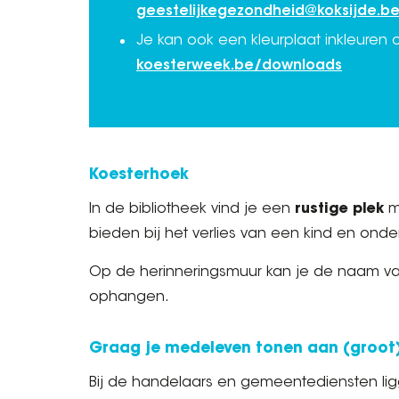
geestelijkegezondheid@koksijde.b
Je kan ook een kleurplaat inkleuren
koesterweek.be/downloads
Koesterhoek
In de bibliotheek vind je een
rustige plek
me
bieden bij het verlies van een kind en ond
Op de herinneringsmuur kan je de naam van j
ophangen.
Graag je medeleven tonen aan (groot)o
Bij de handelaars en gemeentediensten ligge