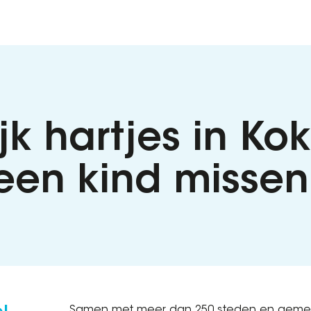
k hartjes in Kok
een kind missen
Samen met meer dan 250 steden en gemee