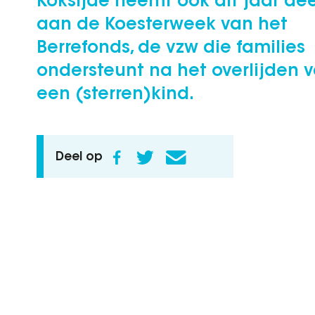
Koksijde neemt ook dit jaar dee
aan de Koesterweek van het
Berrefonds, de vzw die families
ondersteunt na het overlijden 
een (sterren)kind.
Deel op