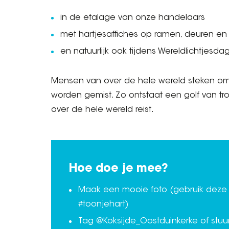
in de etalage van onze handelaars
met hartjesaffiches op ramen, deuren en
en natuurlijk ook tijdens Wereldlichtje
Mensen van over de hele wereld steken om 
worden gemist. Zo ontstaat een golf van tro
over de hele wereld reist.
Hoe doe je mee?
Maak een mooie foto (gebruik deze 
#toonjehart)
Tag @Koksijde_Oostduinkerke of stuur