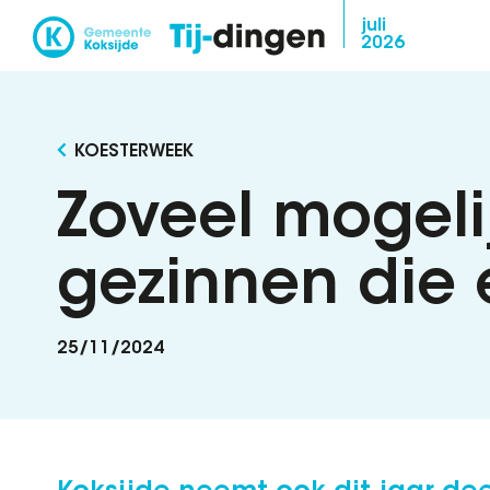
Overslaan
juli
2026
en
naar
de
inhoud
KOESTERWEEK
gaan
Zoveel mogelij
gezinnen die 
25/11/2024