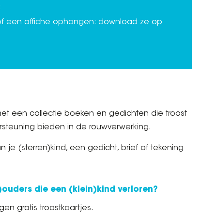
e
 of een affiche ophangen: download ze op
t een collectie boeken en gedichten die troost
ersteuning bieden in de rouwverwerking.
e (sterren)kind, een gedicht, brief of tekening
uders die een (klein)kind verloren?
n gratis troostkaartjes.