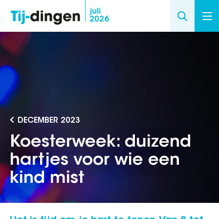
Overslaan
juli
2026
en
naar
de
inhoud
gaan
DECEMBER 2023
Koesterweek: duizend
hartjes voor wie een
kind mist