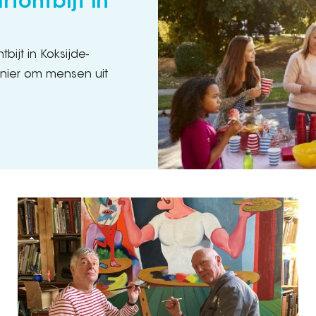
rtontbijt in
bijt in Koksijde-
anier om mensen uit