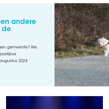
een andere
 de
 eigen gemeente? We
aarlijkse
 augustus 2024
.