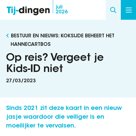
Overslaan
juli
2026
en
naar
de
BESTUUR EN NIEUWS: KOKSIJDE BEHEERT HET
inhoud
HANNECARTBOS
gaan
Op reis? Vergeet je
Kids-ID niet
27/03/2023
Sinds 2021 zit deze kaart in een nieuw
jasje waardoor die veiliger is en
moeilijker te vervalsen.