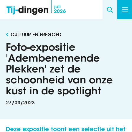
Overslaan
juli
2026
en
naar
de
CULTUUR EN ERFGOED
inhoud
gaan
Foto-expositie
'Adembenemende
Plekken' zet de
schoonheid van onze
kust in de spotlight
27/03/2023
Deze expositie toont een selectie uit het