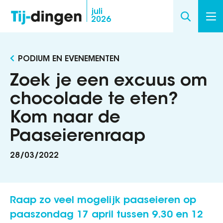
Overslaan
juli
2026
en
naar
de
PODIUM EN EVENEMENTEN
inhoud
gaan
Zoek je een excuus om
chocolade te eten?
Kom naar de
Paaseierenraap
28/03/2022
Raap zo veel mogelijk paaseieren op
paaszondag 17 april tussen 9.30 en 12