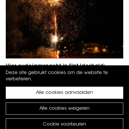
Vier oudejaarsnacht in Sint-Idesbald:
muziek, een drankje en...
Deze site gebruikt cookies om de website te
verbeteren.
Alle cookies aanvaarden
Alle cookies weigeren
Cookie voorkeuren
©
Koksijde
2026.
privacy policy