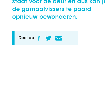
staat voor de deur en dus kan j
de garnaalvissers te paard
opnieuw bewonderen.
Deel op