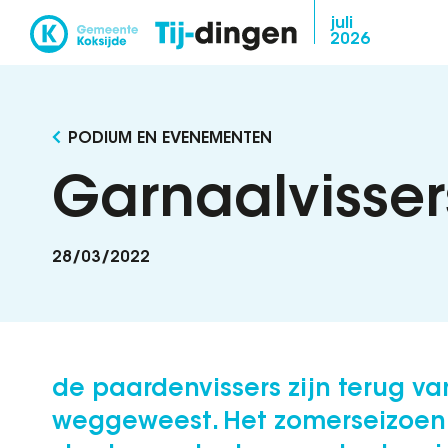
Overslaan
juli
2026
en
naar
de
inhoud
PODIUM EN EVENEMENTEN
gaan
Garnaalvissers
28/03/2022
de paardenvissers zijn terug va
weggeweest. Het zomerseizoen