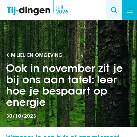
Overslaan
juli
2026
en
naar
de
inhoud
gaan
MILIEU EN OMGEVING
Ook in november zit je
bij ons aan tafel: leer
hoe je bespaart op
energie
30/10/2023