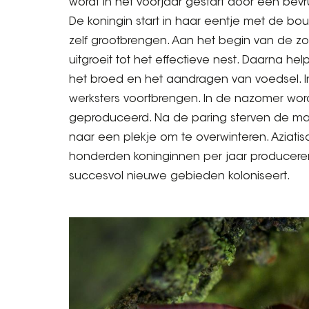
wordt in het voorjaar gestart door een bevr
De koningin start in haar eentje met de bou
zelf grootbrengen. Aan het begin van de 
uitgroeit tot het effectieve nest. Daarna h
het broed en het aandragen van voedsel. 
werksters voortbrengen. In de nazomer wo
geproduceerd. Na de paring sterven de ma
naar een plekje om te overwinteren. Aziatis
honderden koninginnen per jaar producere
succesvol nieuwe gebieden koloniseert.