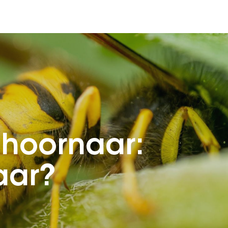
 hoornaar:
aar?