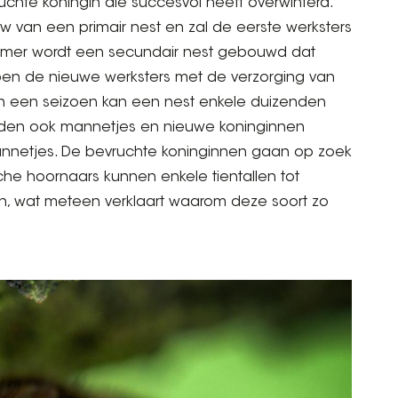
uchte koningin die succesvol heeft overwinterd.
w van een primair nest en zal de eerste werksters
zomer wordt een secundair nest gebouwd dat
elpen de nieuwe werksters met de verzorging van
In een seizoen kan een nest enkele duizenden
rden ook mannetjes en nieuwe koninginnen
nnetjes. De bevruchte koninginnen gaan op zoek
che hoornaars kunnen enkele tientallen tot
n, wat meteen verklaart waarom deze soort zo