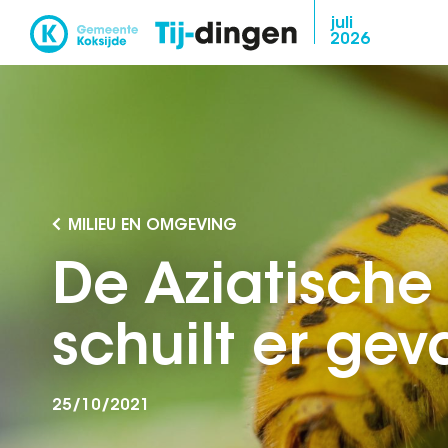
Overslaan
juli
2026
en
naar
de
inhoud
gaan
MILIEU EN OMGEVING
De Aziatische
schuilt er gev
25/10/2021