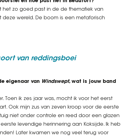
 voorstel en hoe past het in Beaufort?
at het zo goed past in de de thematiek van
et deze wereld. De boom is een metaforisch
oort van reddingsboei
jde eigenaar van
Windswept
, wat is jouw band
 Toen ik zes jaar was, mocht ik voor het eerst
rt. Ook mijn zus van zeven kroop voor de eerste
rtuig niet onder controle en reed door een glazen
n eerste levendige herinnering aan Koksijde. Ik heb
onden! Later kwamen we nog veel terug voor