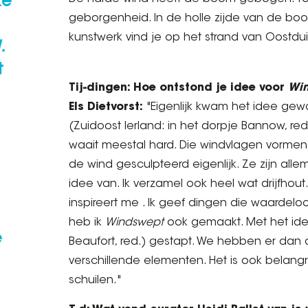
ke
geborgenheid. In de holle zijde van de boo
kunstwerk vind je op het strand van Oostdui
.
t
Tij-dingen: Hoe ontstond je idee voor
Wi
Els Dietvorst:
"Eigenlijk kwam het idee gew
(Zuidoost Ierland: in het dorpje Bannow, re
waait meestal hard. Die windvlagen vormen
de wind gesculpteerd eigenlijk. Ze zijn alle
idee van. Ik verzamel ook heel wat drijfhou
inspireert me . Ik geef dingen die waardelo
heb ik
Windswept
ook gemaakt. Met het idee
e
Beaufort, red.) gestapt. We hebben er dan
verschillende elementen. Het is ook belangrij
schuilen."