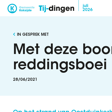
Overslaan
juli
2026
en
naar
de
inhoud
IN GESPREK MET
gaan
Met deze boo
reddingsboei
28/06/2021