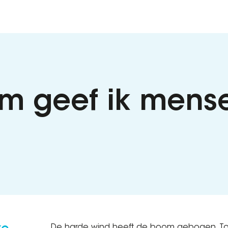
m geef ik mens
De harde wind heeft de boom gebogen. Toch