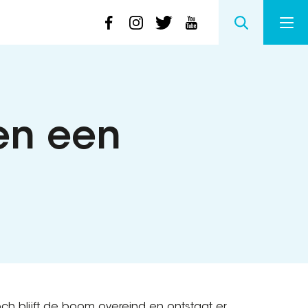
en een
 blijft de boom overeind en ontstaat er