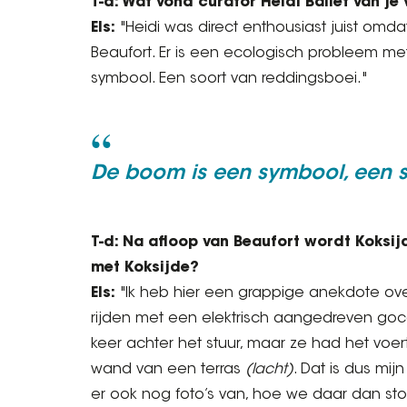
T-d: Wat vond curator Heidi Ballet van je
Els:
"Heidi was direct enthousiast juist omd
Beaufort. Er is een ecologisch probleem m
symbool. Een soort van reddingsboei."
De boom is een symbool, een s
T-d: Na afloop van Beaufort wordt Koksi
met Koksijde?
Els:
"Ik heb hier een grappige anekdote over.
rijden met een elektrisch aangedreven goca
keer achter het stuur, maar ze had het voe
wand van een terras
(lacht)
. Dat is dus mij
er ook nog foto’s van, hoe we daar dan st