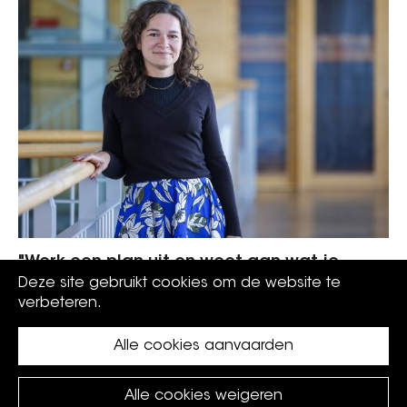
"Werk een plan uit en weet aan wat je
begint: doe het liever direct goed"
Deze site gebruikt cookies om de website te
verbeteren.
Alle cookies aanvaarden
Alle cookies weigeren