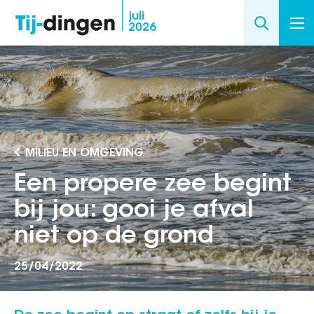
Overslaan
juli
2026
en
naar
de
inhoud
gaan
MILIEU EN OMGEVING
Een propere zee begint
bij jou: gooi je afval
niet op de grond
25/04/2022