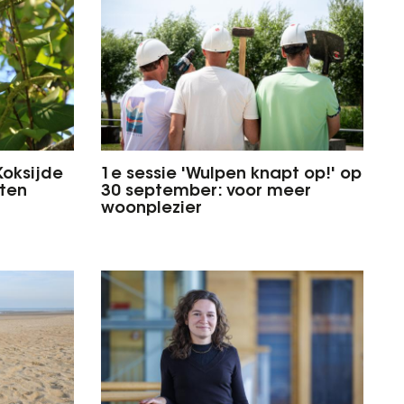
Koksijde
1e sessie 'Wulpen knapt op!' op
iten
30 september: voor meer
woonplezier