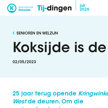
Overslaan
juli
2026
en
naar
de
inhoud
SENIOREN EN WELZIJN
gaan
Koksijde is d
02/05/2023
25 jaar terug opende
Kringwinke
West
de deuren. Om die