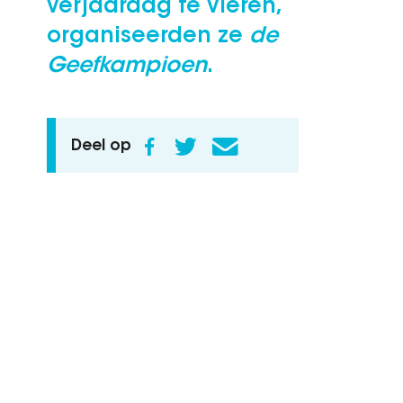
verjaardag te vieren,
organiseerden ze
de
Geefkampioen
.
Deel op