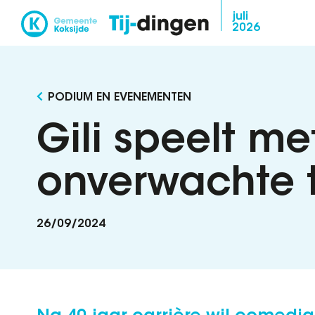
Overslaan
juli
2026
en
naar
de
inhoud
PODIUM EN EVENEMENTEN
gaan
Gili speelt me
onverwachte t
26/09/2024