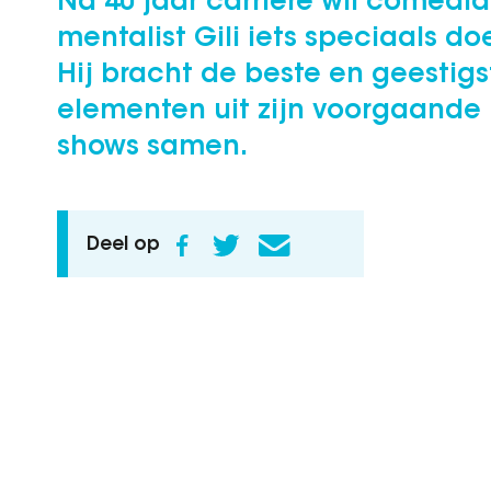
Na 40 jaar carrière wil comedia
mentalist Gili iets speciaals do
Hij bracht de beste en geestigs
elementen uit zijn voorgaande
shows samen.
Deel op