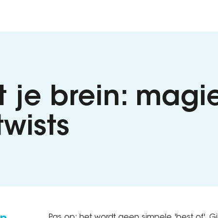
t je brein: magi
wists
Pas op: het wordt geen simpele 'best of'. Gi