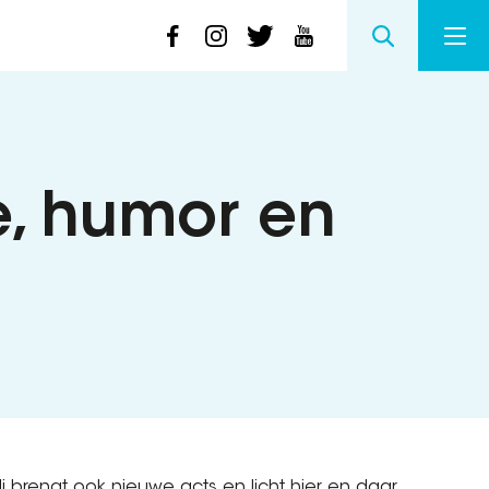
e, humor en
li brengt ook nieuwe acts en licht hier en daar