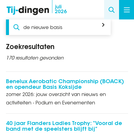
Overslaan
juli
2026
en
naar
Zoeken
de
inhoud
gaan
Zoekresultaten
170 resultaten gevonden
Benelux Aerobatic Championship (BOACK)
en opendeur Basis Koksijde
zomer 2026: jouw overzicht van nieuws en
activiteiten - Podium en Evenementen
40 jaar Flanders Ladies Trophy: “Vooral de
band met de speelsters blijft bij”