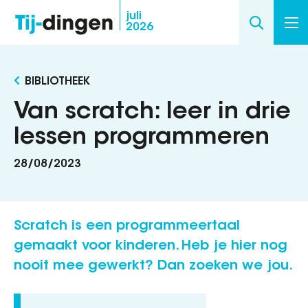
Overslaan
juli
2026
en
naar
de
BIBLIOTHEEK
inhoud
gaan
Van scratch: leer in drie
lessen programmeren
28/08/2023
Scratch is een programmeertaal
gemaakt voor kinderen. Heb je hier nog
nooit mee gewerkt? Dan zoeken we jou.