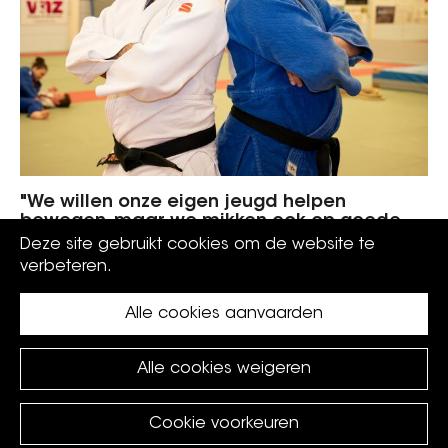
"We willen onze eigen jeugd helpen
bewegen, maar we mikken ook op goede
resultaten"
Deze site gebruikt cookies om de website te
verbeteren.
Alle cookies aanvaarden
Alle cookies weigeren
Cookie voorkeuren
©
Koksijde
2026.
privacy policy