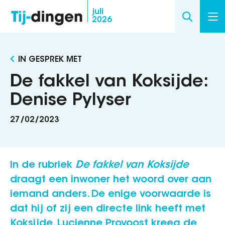
Overslaan
juli
2026
en
naar
de
IN GESPREK MET
inhoud
gaan
De fakkel van Koksijde:
Denise Pylyser
27/02/2023
In de rubriek
De fakkel van Koksijde
draagt een inwoner het woord over aan
iemand anders. De enige voorwaarde is
dat hij of zij een directe link heeft met
Koksijde. Lucienne Provoost kreeg de