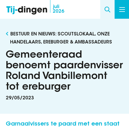
Overslaan
juli
2026
en
naar
de
BESTUUR EN NIEUWS: SCOUTSLOKAAL, ONZE
inhoud
HANDELAARS, EREBURGER & AMBASSADEURS
gaan
Gemeenteraad
benoemt paardenvisser
Roland Vanbillemont
tot ereburger
29/05/2023
Garnaalvissers te paard met een staat