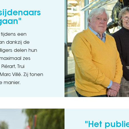
sijdenaars
gaan"
tijdens een
an dankzij de
lligers delen hun
(maximaal zes
érart, Trui
Marc Villé. Zij tonen
e manier.
"Het publi