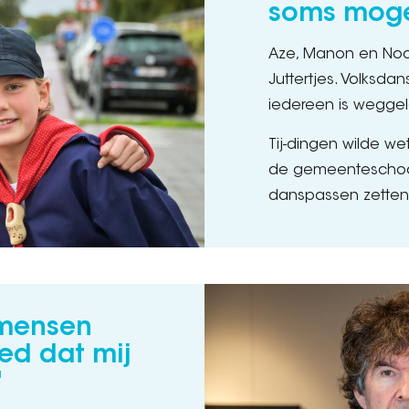
soms mog
Aze, Manon en Noor
Juttertjes. Volksda
iedereen is wegge
Tij-dingen wilde w
de gemeenteschool
danspassen zetten
 mensen
ed dat mij
"