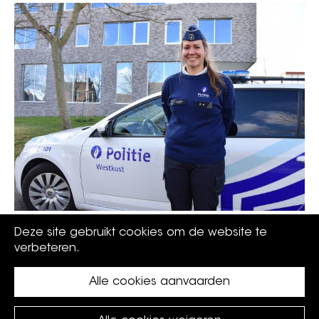
Ken je wijkinspecteur Fien Hillewaere al?
Deze site gebruikt cookies om de website te
verbeteren.
Alle cookies aanvaarden