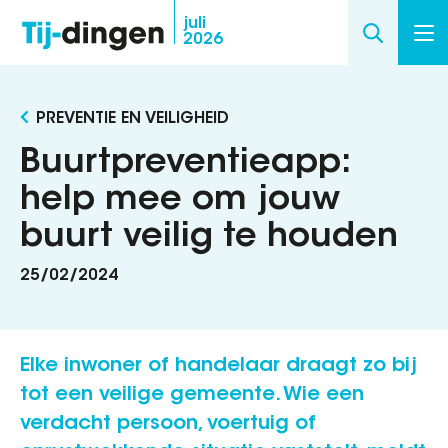
Overslaan
juli
2026
en
naar
de
PREVENTIE EN VEILIGHEID
inhoud
gaan
Buurtpreventieapp:
help mee om jouw
buurt veilig te houden
25/02/2024
Elke inwoner of handelaar draagt zo bij
tot een veilige gemeente. Wie een
verdacht persoon, voertuig of