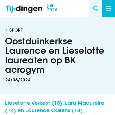
Overslaan
juli
2026
en
naar
de
SPORT
inhoud
gaan
Oostduinkerkse
Laurence en Lieselotte
laureaten op BK
acrogym
24/06/2024
Lieselotte Verkest (18), Lara Madureira
(14) en Laurence Callens (18)