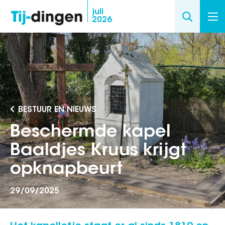
Overslaan
juli
2026
en
naar
de
inhoud
gaan
BESTUUR EN NIEUWS
Beschermde kapel
Baaldjes Kruus krijgt
opknapbeurt
29/09/2025