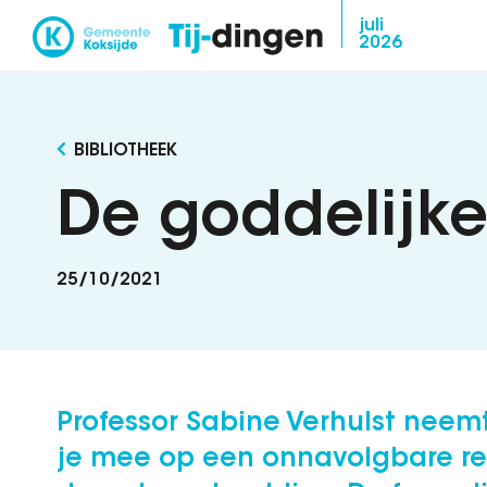
Overslaan
juli
2026
en
naar
de
inhoud
BIBLIOTHEEK
gaan
De goddelijk
25/10/2021
Professor Sabine Verhulst neem
je mee op een onnavolgbare re