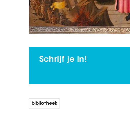
Schrijf je in!
Avansa Oostende Westhoek
bibliotheek