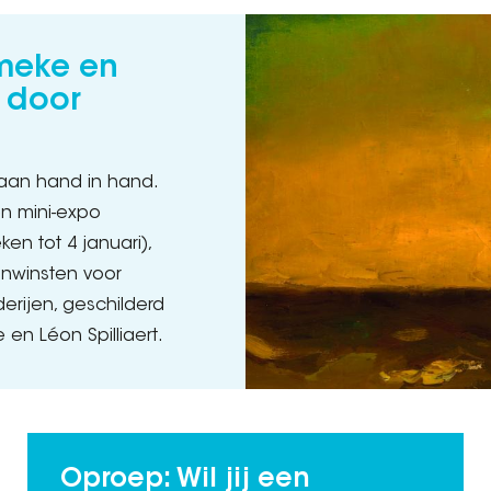
meke en
t door
an hand in hand.
en mini-expo
en tot 4 januari),
nwinsten voor
erijen, geschilderd
en Léon Spilliaert.
Oproep: Wil jij een