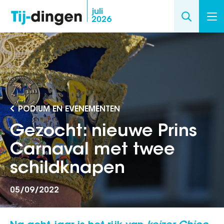
Overslaan
juli
2026
en
naar
de
inhoud
gaan
PODIUM EN EVENEMENTEN
Gezocht: nieuwe Prins
Carnaval met twee
schildknapen
05/09/2022