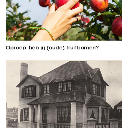
Oproep: heb jij (oude) fruitbomen?