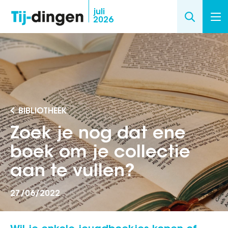
Overslaan
juli
2026
en
naar
de
inhoud
gaan
BIBLIOTHEEK
Zoek je nog dat ene
boek om je collectie
aan te vullen?
27/06/2022