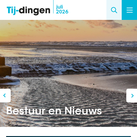
Overslaan
juli
2026
en
naar
de
inhoud
gaan
Bestuur en Nieuws