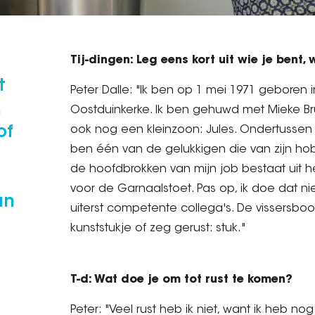
Tij-dingen: Leg eens kort uit wie je bent
t
Peter Dalle: "Ik ben op 1 mei 1971 geboren 
Oostduinkerke. Ik ben gehuwd met Mieke Bru
of
ook nog een kleinzoon: Jules. Ondertussen w
ben één van de gelukkigen die van zijn ho
de hoofdbrokken van mijn job bestaat uit h
voor de Garnaalstoet. Pas op, ik doe dat ni
an
uiterst competente collega's. De vissersbo
kunststukje of zeg gerust: stuk."
T-d: Wat doe je om tot rust te komen?
Peter: "Veel rust heb ik niet, want ik heb nog