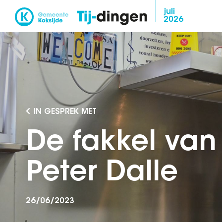
Overslaan
juli
2026
en
naar
de
inhoud
gaan
IN GESPREK MET
De fakkel van
Peter Dalle
26/06/2023