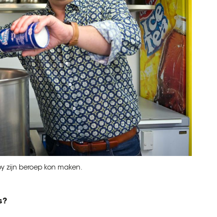
by zijn beroep kon maken.
s?