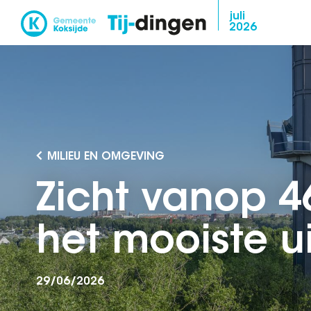
Overslaan
juli
2026
en
naar
de
inhoud
gaan
MILIEU EN OMGEVING
Zicht vanop 4
het mooiste ui
29/06/2026